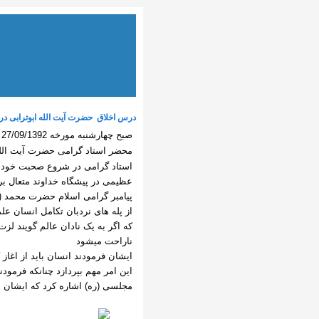
درس اخلاق حضرت آیت الله ابوترابی د
ص
محضر استاد گرامی حضرت آیت الله ا
استاد گرامی در شروع صحبت خود به 
عظیمی در پیشگاه خداوند متعال ب
پیامبر گرامی اسلام حضرت محمد 
از پله های نردبان تکامل انسان ع
که اگر به یک نادان عالم گویند لزت
ناراحت میشود
ایشان فرمودند انسان باید از اغا
این امر مهم بپردازد چنانکه فرمودن
مجلسی (ره) اشاره کرد که ایشان در سن 4 سالگی برای کودکان روایت میخواند و آنان 