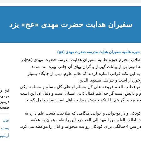
سفیران هدایت حضرت مهدی «عج» یزد
ر حوزه علمیه سفیران هدایت مدرسه حضرت مهدی (عج)
بح چهارشنبه مورخه 27/09/1392 طلاب محترم حوزه علمیه سفیران هدایت مدرسه حضرت مهدی (عج)در
بوترابی از بیانات گهربار و گران بهای آن جانب بهره مند شدند
این نکته قرانی اشاره کردند که عالم علوم دینی از جایگاه بسیار
رخوردار است و نیز هل یستوی الذین
(ص) طلب العلم فریضه علی کل مسلم او علی کل مسلم و مسلمه یکی
این و
لم و دانش است گر چه علم کمال ذاتی انسان است و دلیل ان این است
مهدی(ع
 میبرد و اگر هم با اینکه خودش میداند جاهل است به او جاهل گویند
درمورد
صفحه ه
ز کودکی و در نوجوانی و جوانی هنگامی که صلاحیت کسب علم دارد به
د: اطلب العلم من المهد الی الحد درد این رابطه میتوان به علامه
خانه
را موعظه می کرد.
پست ا
آرشیو 