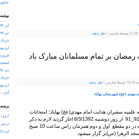
عناوین
نوشته‌
ی
آذر ۱۳۹۲
تیر ۱۳۹۲
نظر بدهيد
خرداد ۱۳۹۲
اردیبهشت
رمضان بر تمام مسلمانان مبارک باد
فروردین 
اسفند ۱۳۹۱
دی ۱۳۹۱
خرداد ۱۳۹۱
نظر بدهيد
اردیبهشت
آبان ۱۳۹۰
ام مهدی (عج) شهرستان بهاباد
برچسب
علميه سفيران هدايت امام مهدي(عج) بهاباد؛ امتحانات
اردو
(1)
نیمسال دوم سال تحصیلی 92_91 ار روز دوشنبه 6/3/1392 اغاز گردید لازم به ذکر
درس ا
است که امتحانات این حوزه در دو مقطع اول و دوم همزمان راس ساعت 10 صبح
ایت الل
سجد الزهرا (س)بر گزار میشود