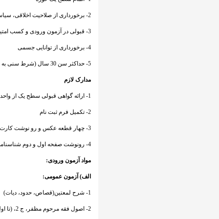
2- برخورداری از صلاحیت اخلاقی، سیاسی و اجتماعی
3- قبولی در آزمون ورودی و کسب امتیاز لازم در مصاحبه
4- برخورداری از توانایی جسمی
5- حداکثر سن 30 سال (شرط سنی به تعداد پایه های تحصیلی بالاتر از سطح یک افزایش می یابد)
مدارک لازم
1- ارائه گواهی قبولی سطح یک از واحد ارزیابی حوزه
2- تکمیل فرم ثبت نام
3- چهار قطعه عکس و رو نوشت کارت ملی
4- رونوشت صفحه اول و دوم شناسنامه
مواد آزمون ورودی:
الف) آزمون عمومی:
1- شرح لمعتین(قصاص، حدود، دیات)
2- اصول فقه مرحوم مظفر، ج 2، (تا اول باب استصحاب)