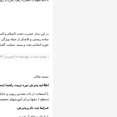
با ایام شهادت حضرت زهرا (س) در روز جمعه ساعت 16 در مسجد جامع 
در این دیدار حضرت حجت السلام و الم
ساده زیستی و تلاشکر از جمله وی‍ژگی 
حوزه انتخابی تفت و میبید تسلیت گفتند
+
نوشته شده در چهارشنبه ۲۸ فروردین ۱۳۹۲ ساعت 22:32 توسط صارمی |
بسمه تعالی
اطلاعیه پذیرش دوره تربیت راهنما (سطح 2 تبل
با استعانت از ذات مقدس ربوبی و عنایا
(سطح 2 تبلیغ) مرکز آموزشهای تخصصی تبلیغ برای سال تحصیلی 93 - 1392 ثبت نام می نماید.
شرایط ثبت نام و پذیرش:
1- اتمام سطح یک حوزه