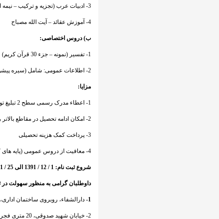
3- ادبیات عرب (تجزیه و ترکیب – نیمه اول جزء 30 قرآن کریم – کتاب فروعی از قرآن، نویسنده» علی افراسیابی)
4- آموزش عقائد – آیت الله مصباح
ب) دروس اختصاصی:
1- تفسیر (نمونه – جزء 30 قرآن کریم)
2- اطلاعات عمومی: شامل (سیره پیشوایان – پرسشهای سیاسی – اجتماعی – متن قانون اساسی)
مزایا:
1- اعطاء مدرک رسمی سطح 2 تبلیغ توسط مرکز مدیریت حوزه
2- امکان ادامه تحصیل در مقاطع بالاتر رشته های تخصصی (سطح 3 و 4)
3- پرداخت کمک هزینه تحصیلی
4- معافیت از دروس عمومی (پایه های 7، 8 و 9) حوزه
شروع ثبت نام: 1 / 12 / 1391 الی 25 / 1 / 1392 سایت معاونت آموزش حوزه (
داوطلبان گرامی به منظور سهولت در ثبت
1-
دارالشفاء، روبروی ساختمان اداری، محل 
2- خیابان شهی